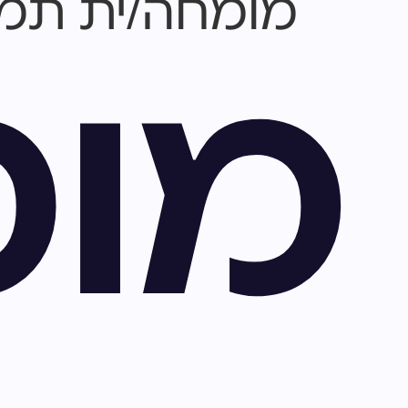
מומחה/ית תמיכה ותפעול
מומ