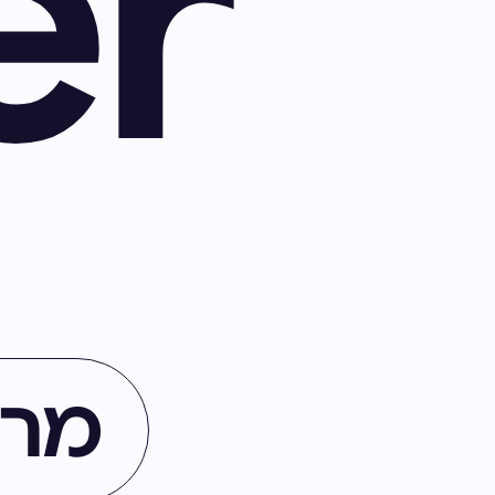
er
מרכ