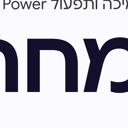
 AS400 & IBM Power
חה