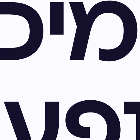
יכ
פעו