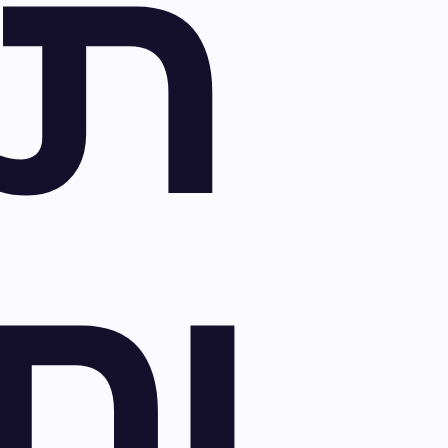
תמ
ות