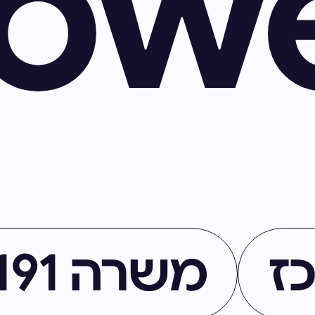
ow
ז
משרה 59191