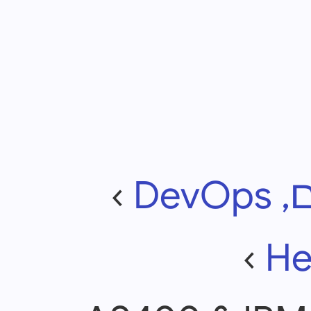
De
›
›