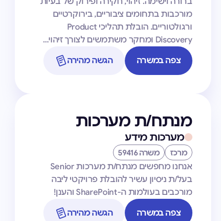
ברורה וישימה. זיהוי, חקירה ופירוק של בעיות
מורכבות בתחומים ציבוריים, בירוקרטיים
ורגולטוריים. הובלת תהליכי Product
Discovery ומחקר משתמשים לצורך זיהוי…
צפה במשרה
הגשה מהירה
מנתח/ת מערכות
מערכות מידע
מרכז
משרה 59416
אנחנו מחפשים מנתח/ת מערכות Senior
בעל/ת ניסיון עשיר להובלת פרויקטי ליבה
מורכבים בעולמות ה-SharePoint והענן!
צפה במשרה
הגשה מהירה