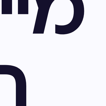
מיי
ה