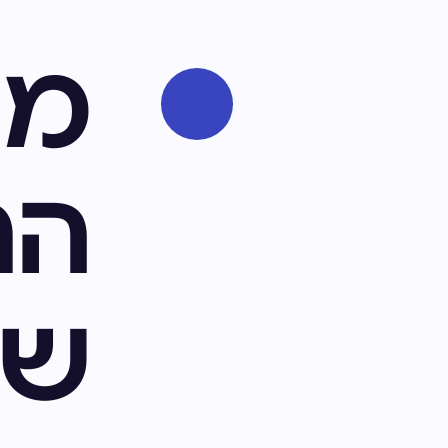
מה
הת
של