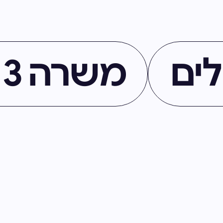
לים
משרה 51513