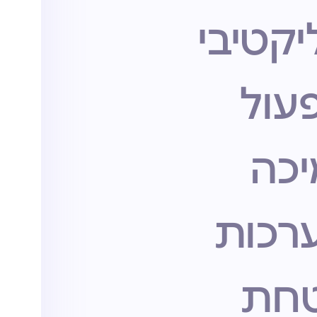
קטיבי
עול
יכה
רכות
חת