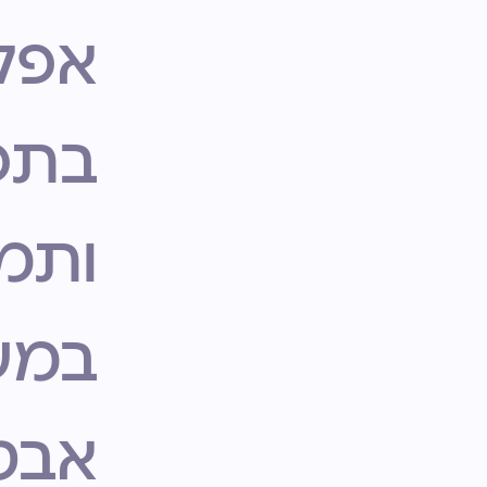
אפלי
בתפ
ותמ
במע
אבט