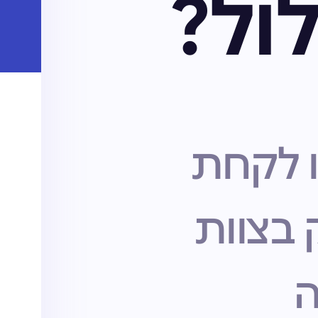
לול?
ו לקחת
בצוות
ה