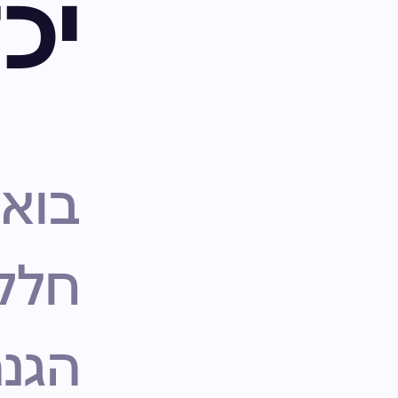
יכ
בוא
חלק 
הגנ