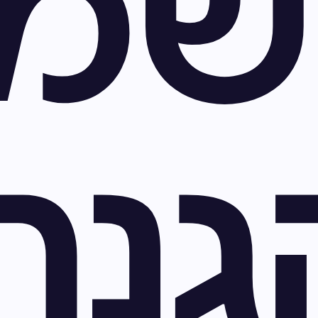
שמ
גנת