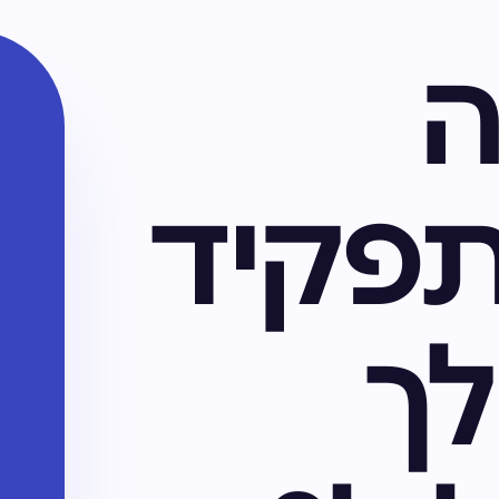
פקיד
ך