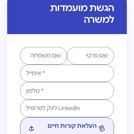
הגשת מועמדות
למשרה
שם פרטי
שם משפחה
אימייל
טלפון
פרופיל לינקדאין
קו׳׳ח