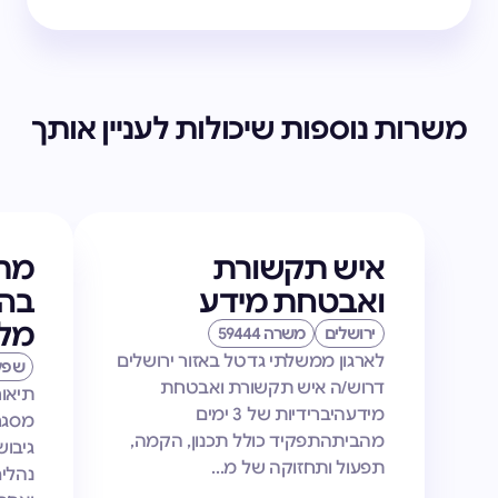
משרות נוספות שיכולות לעניין אותך
איש תקשורת
מתו
ואבטחת מידע
בהת
מלא
ירושלים
משרה 59444
לארגון ממשלתי גדטל באזור ירושלים
שפל
דרוש/ה איש תקשורת ואבטחת
תיאו
מידעהיברידיות של 3 ימים
מהביתהתפקיד כולל תכנון, הקמה,
גיבוש
תפעול ותחזוקה של מ...
נהלי