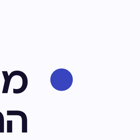
מה
הת