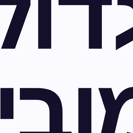
דול
ובי