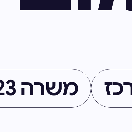
כז
משרה 823