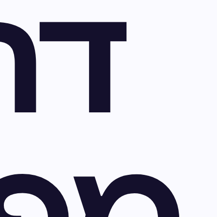
דר
מפ