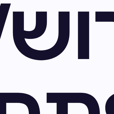
וש/
תח/