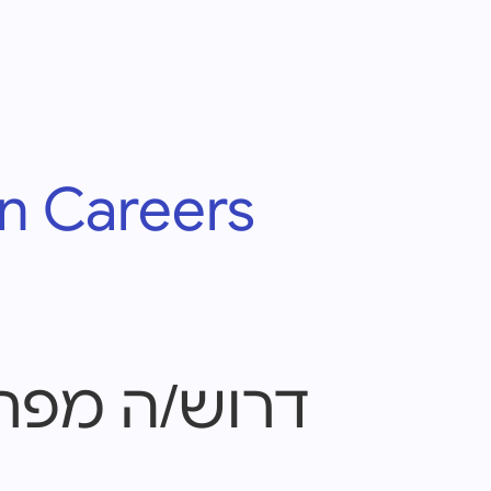
 Careers
דרוש/ה מפתח/ת Splunk לארגון