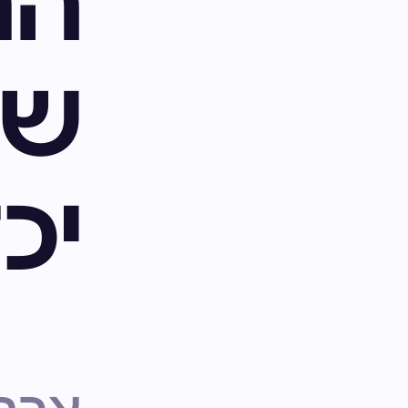
הת
של
יכ