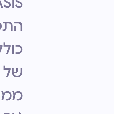
SIS.
התפ
כולל
של 
ממש