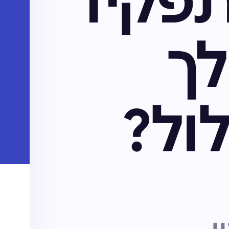
פקיד
ך
לול?