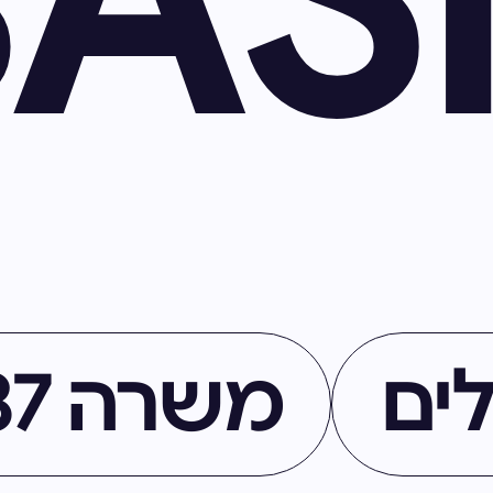
לים
משרה 51737