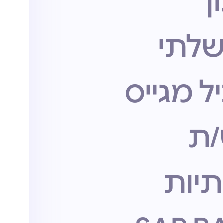
ן
לתי
ל מגייס
/ת
יות