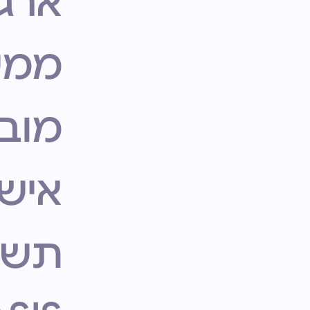
ארגו
ממש
מובי
איש
תשת