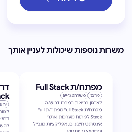
משרות נוספות שיכולות לעניין אותך
מפתח/ת Full Stack
דר
 Stack
מרכז
משרה 59422
לארגון בריאות במרכז דרוש/ה
ירוש
מפתח/ת Full Stackמפתח/ת Full
לצוו
Stack לפיתוח מערכות ואתרי
אינטרנט חיצוניים, אפליקציות מובייל
להשת
וממשקי משתמש ...